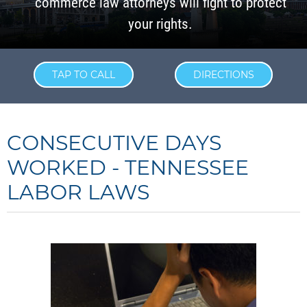
commerce law attorneys will fight to protect
your rights.
TAP TO CALL
DIRECTIONS
CONSECUTIVE DAYS
WORKED - TENNESSEE
LABOR LAWS